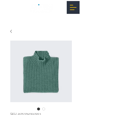
SKU: 217537123517253