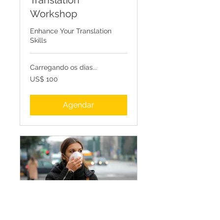
Translation
Workshop
Enhance Your Translation
Skills
Carregando os dias...
100
US$ 100
Dólares
americanos
Agendar