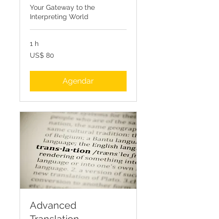
Your Gateway to the
Interpreting World
1 h
80
US$ 80
Dólares
americanos
Agendar
Advanced