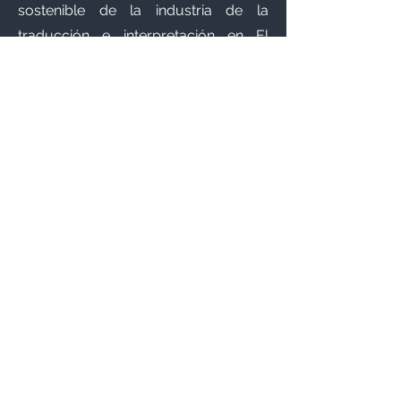
sostenible de la industria de la
traducción e interpretación en El
Salvador.
Contacto
Si quieres ser parte de nuestra gran
familia.
No dudes en contactarnos.
sec@atipes.org
+
503 7719 - 2677