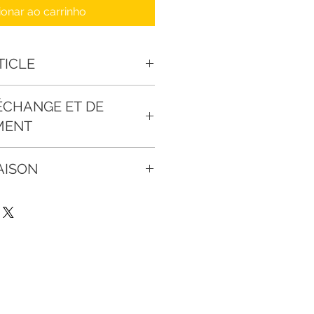
ionar ao carrinho
TICLE
sissez ici les caractéristiques de
'ÉCHANGE ET DE
ière et autres détails utiles. Cet
al pour expliquer les avantages
MENT
lients.
 et de remboursement. Informez
AISON
nditions d'échange et de
ticles qu'ils achètent sur votre
on. Idéal pour ajouter davantage
ent vos conditions afin d'établir
odes de livraison et
ance avec vos clients et leur
os prix. Fournissez des
eter sur votre site en toute
 sur vos modes de livraison afin de
et gagner leur confiance.