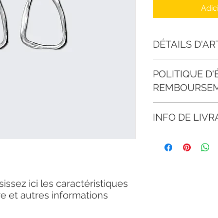
Adic
DÉTAILS D'AR
Détails d'article. Sai
POLITIQUE D
l'article : taille, mat
emplacement est idé
REMBOURSE
de cet article à vos c
Politique d'échange
INFO DE LIVR
vos visiteurs des co
remboursement des ar
Condition de livrais
site. Énoncez clairem
de détails sur vos m
une relation de confi
conditionnement et v
permettre ainsi d'ach
informations claires
sécurité.
rassurer vos clients 
sissez ici les caractéristiques 
ière et autres informations 