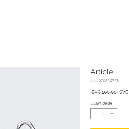
Sobre ATIPES
Recursos
Noticias
Encuentra un Profesiona
Article
SKU: 671253175371
Preç
 SVC 100,00 
SVC
norm
Quantidade
*