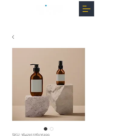
SKU: 364215376135199